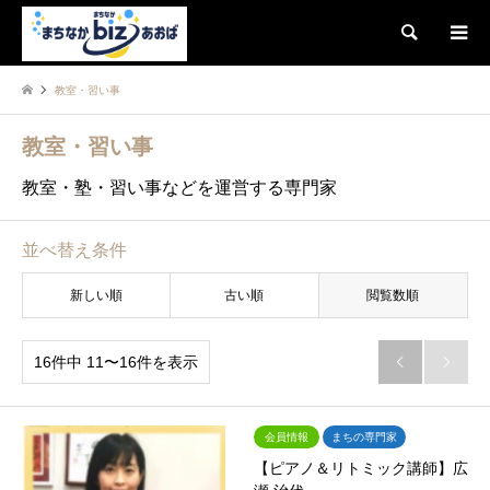
検索
教室・習い事
教室・習い事
教室・塾・習い事などを運営する専門家
並べ替え条件
新しい順
古い順
閲覧数順
16件中 11〜16件を表示


会員情報
まちの専門家
【ピアノ＆リトミック講師】広