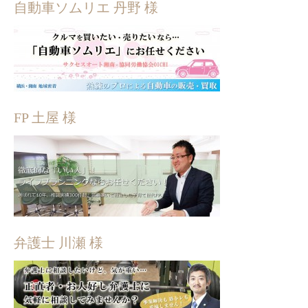
自動車ソムリエ 丹野 様
FP 土屋 様
弁護士 川瀬 様