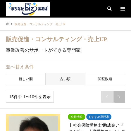
検索
販売促進・コンサルティング・売上UP
販売促進・コンサルティング・売上UP
事業改善のサポートができる専門家
並べ替え条件
新しい順
古い順
閲覧数順
15件中 1〜10件を表示


会員情報
おすすめ専門家
【 社会保険労務士/助成金アド