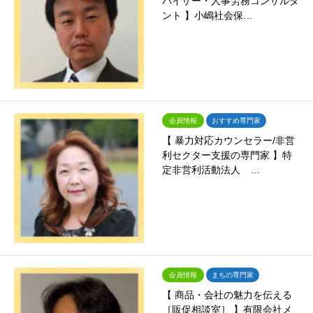
バイザー・人事労務コンサルタ
ント 】小嶋社会保…
会員情報
おすすめ専門家
【 暴力対応カウンセラー/非営
利セクター支援の専門家 】特
定非営利活動法人 …
会員情報
まちの専門家
【 商品・会社の魅力を伝える
［販促相談室］ 】有限会社メ