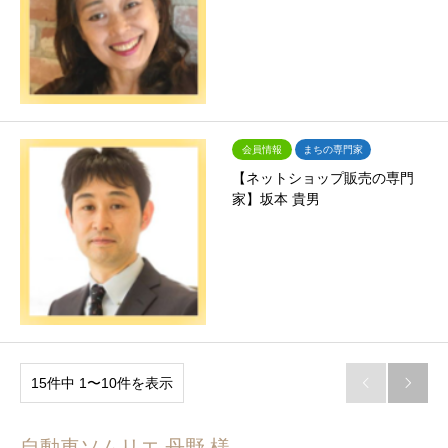
会員情報
まちの専門家
【ネットショップ販売の専門
家】坂本 貴男
15件中 1〜10件を表示


自動車ソムリエ 丹野 様