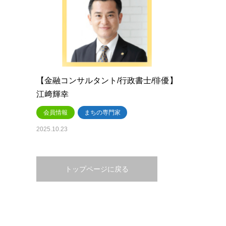
【金融コンサルタント/行政書士/俳優】
江﨑輝幸
会員情報
まちの専門家
2025.10.23
トップページに戻る