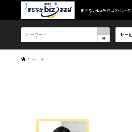
まちなかbizあおばのポー
and
サー
or
モデル