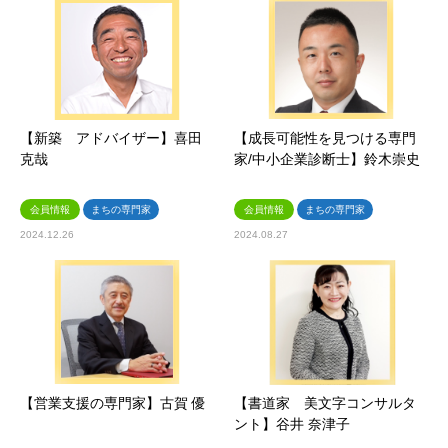
【新築 アドバイザー】喜田
【成長可能性を見つける専門
克哉
家/中小企業診断士】鈴木崇史
会員情報
まちの専門家
会員情報
まちの専門家
2024.12.26
2024.08.27
【営業支援の専門家】古賀 優
【書道家 美文字コンサルタ
ント】谷井 奈津子