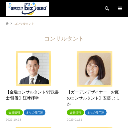
検索
コンサルタント
コンサルタント
【金融コンサルタント/行政書
【ガーデンデザイナー・お庭
士/俳優】江﨑輝幸
のコンサルタント】安藤 よし
か
会員情報
まちの専門家
会員情報
まちの専門家
2025.10.23
2025.01.31