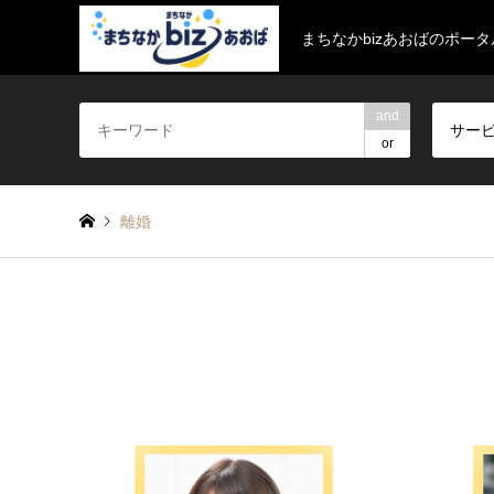
まちなかbizあおばのポー
and
サー
or
離婚