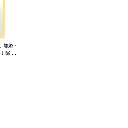
、離婚・
 川瀬 …