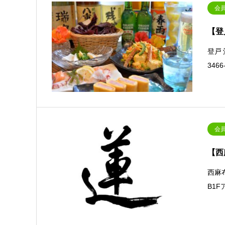
会
【登
登戸
34
会
【西
西麻
B1