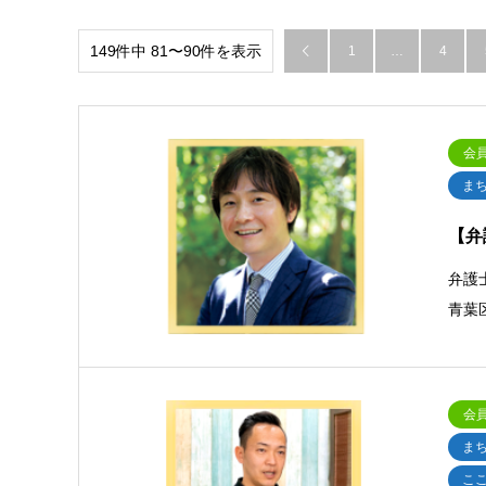
149件中 81〜90件を表示
1
…
4

会
ま
【弁
弁護
青葉
会
ま
こ