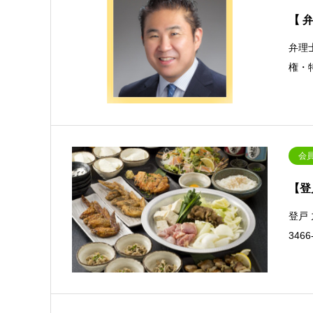
【 
弁理
権・
会
【登
登戸
34