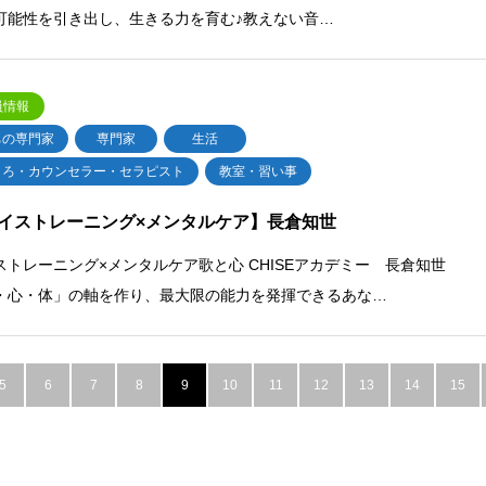
可能性を引き出し、生きる力を育む♪教えない音…
員情報
ちの専門家
専門家
生活
ころ・カウンセラー・セラピスト
教室・習い事
イストレーニング×メンタルケア】長倉知世
ストレーニング×メンタルケア歌と心 CHISEアカデミー 長倉知世
・心・体」の軸を作り、最大限の能力を発揮できるあな…
5
6
7
8
9
10
11
12
13
14
15