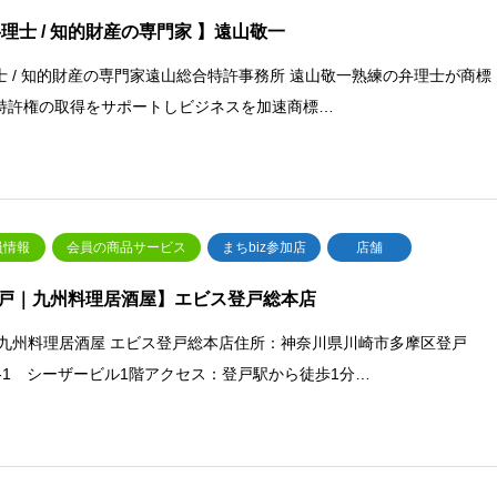
弁理士 / 知的財産の専門家 】遠山敬一
士 / 知的財産の専門家遠山総合特許事務所 遠山敬一熟練の弁理士が商標
特許権の取得をサポートしビジネスを加速商標…
員情報
会員の商品サービス
まちbiz参加店
店舗
戸｜九州料理居酒屋】エビス登戸総本店
 九州料理居酒屋 エビス登戸総本店住所：神奈川県川崎市多摩区登戸
66‐1 シーザービル1階アクセス：登戸駅から徒歩1分…