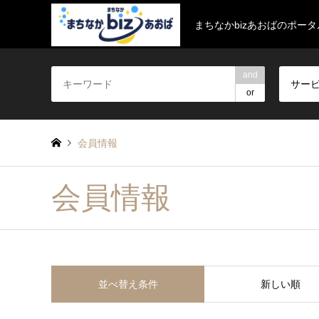
まちなかbizあおばのポー
and
サー
or
会員情報
会員情報
並べ替え条件
新しい順