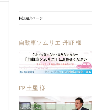
特設紹介ページ
自動車ソムリエ 丹野 様
FP 土屋 様