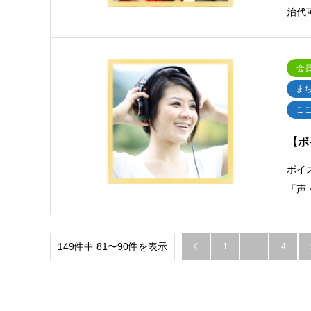
治代
会
ま
こ
【ボ
ボイ
「声
149件中 81〜90件を表示
1
…
4
