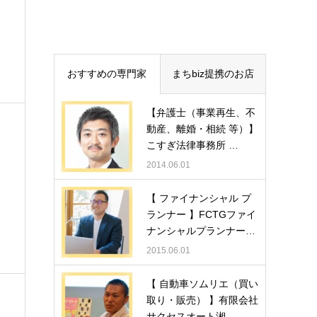
おすすめの専門家
まちbiz提携のお店
【弁護士（事業再生、不
動産、離婚・相続 等）】
こすぎ法律事務所 …
2014.06.01
【 ファイナンシャル プ
ランナー 】FCTGファイ
ナンシャルプランナー…
2015.06.01
【 自動車ソムリエ（買い
取り・販売） 】有限会社
サクセスオート湘…