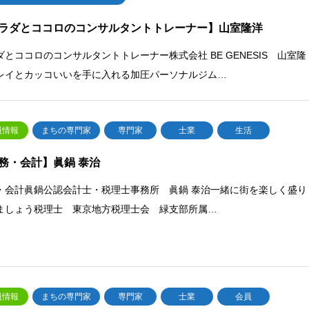
ラダとココロのコンサルタントトレーナー】山室隆洋
ダとココロのコンサルタントトレーナー株式会社 BE GENESIS 山室隆
レイとカッコいいを手に入れる加圧パーソナルジム…
員情報
まちの専門家
専門家
士業
生活
務・会計】眞鍋 泰治
・会計眞鍋公認会計士・税理士事務所 眞鍋 泰治一緒に街を楽しく盛り
ましょう税理士 東京地方税理士会 緑支部所属…
員情報
まちの専門家
専門家
士業
会員