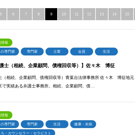
5
6
7
8
9
10
11
12
13
14
15
員情報
ちの専門家
専門家
士業
会員
生活
護士（相続、企業顧問、債権回収等）】佐々木 博征
士（相続、企業顧問、債権回収等）青葉台法律事務所 佐々木 博征地元
区で実績ある弁護士事務所。相続、企業顧問、債…
員情報
ちの専門家
専門家
生活
健康・未病
ころ・カウンセラー・セラピスト