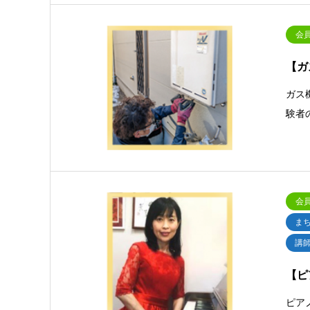
会
【ガ
ガス
験者
会
ま
講
【ピ
ピア