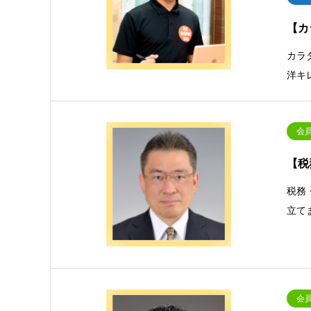
【カ
カラ
洋キ
会
【税
税務
立て
会