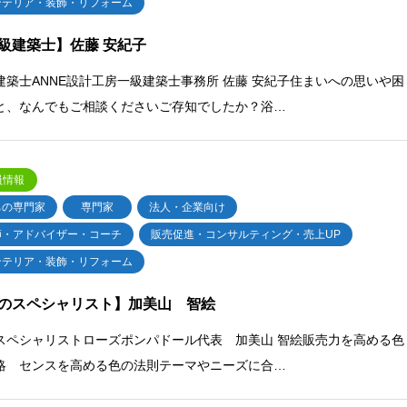
ンテリア・装飾・リフォーム
級建築士】佐藤 安紀子
建築士ANNE設計工房一級建築士事務所 佐藤 安紀子住まいへの思いや困
と、なんでもご相談くださいご存知でしたか？浴…
員情報
ちの専門家
専門家
法人・企業向け
師・アドバイザー・コーチ
販売促進・コンサルティング・売上UP
ンテリア・装飾・リフォーム
のスペシャリスト】加美山 智絵
スペシャリストローズポンパドール代表 加美山 智絵販売力を高める色
略 センスを高める色の法則テーマやニーズに合…