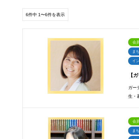
6件中 1〜6件を表示
会
ま
イ
【ガ
ガー
生・
会
ま