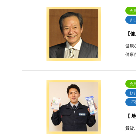
会
ま
【健
健康
健康
会
お
不
【 
賃貸