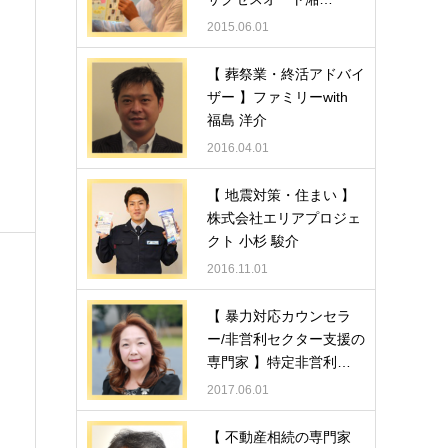
2015.06.01
【 葬祭業・終活アドバイ
ザー 】ファミリーwith
福島 洋介
2016.04.01
【 地震対策・住まい 】
株式会社エリアプロジェ
クト 小杉 駿介
2016.11.01
【 暴力対応カウンセラ
ー/非営利セクター支援の
専門家 】特定非営利…
2017.06.01
【 不動産相続の専門家