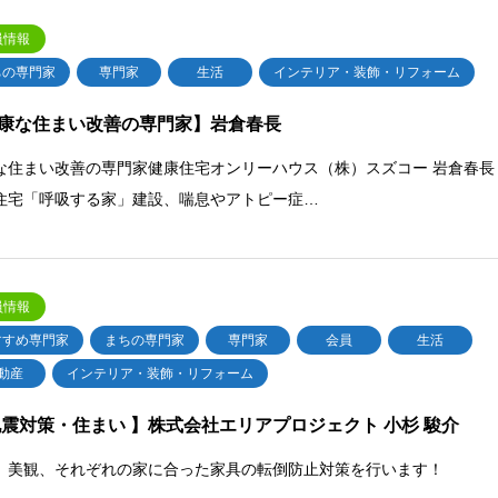
員情報
ちの専門家
専門家
生活
インテリア・装飾・リフォーム
康な住まい改善の専門家】岩倉春長
な住まい改善の専門家健康住宅オンリーハウス（株）スズコー 岩倉春長
住宅「呼吸する家」建設、喘息やアトピー症…
員情報
すすめ専門家
まちの専門家
専門家
会員
生活
動産
インテリア・装飾・リフォーム
地震対策・住まい 】株式会社エリアプロジェクト 小杉 駿介
、美観、それぞれの家に合った家具の転倒防止対策を行います！