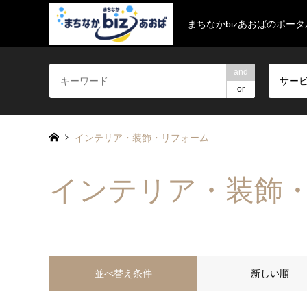
まちなかbizあおばのポー
and
サー
or
インテリア・装飾・リフォーム
インテリア・装飾
並べ替え条件
新しい順