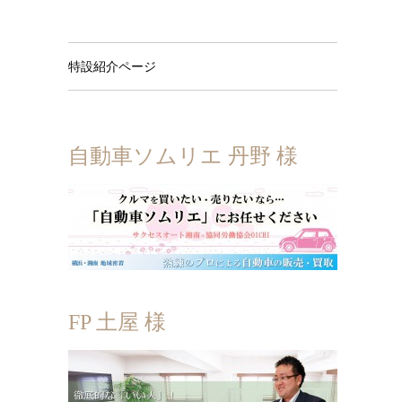
特設紹介ページ
自動車ソムリエ 丹野 様
FP 土屋 様