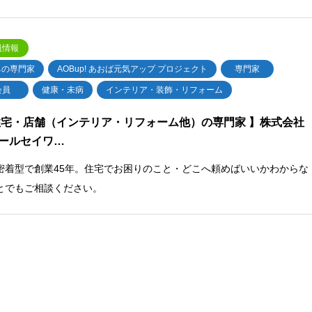
員情報
ちの専門家
AOBup! あおば元気アップ プロジェクト
専門家
会員
健康・未病
インテリア・装飾・リフォーム
住宅・店舗（インテリア・リフォーム他）の専門家 】株式会社
ールセイワ…
密着型で創業45年。住宅でお困りのこと・どこへ頼めばいいかわからな
とでもご相談ください。