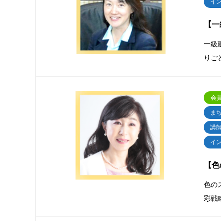
イ
【一
一級
りご
会
ま
講
イ
【色
色の
彩戦