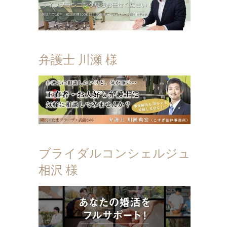
弁護士 川瀬 様
ブライダルコンシェルジュ
相沢 様