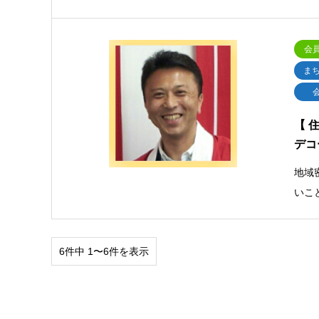
会
ま
【 
デコ
地域
いこ
6件中 1〜6件を表示