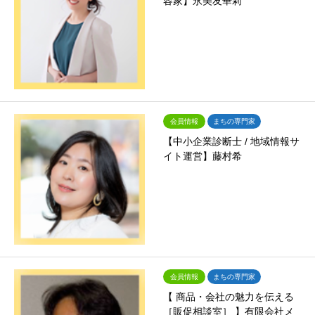
容家】永美友華莉
会員情報
まちの専門家
【中小企業診断士 / 地域情報サ
イト運営】藤村希
会員情報
まちの専門家
【 商品・会社の魅力を伝える
［販促相談室］ 】有限会社メ