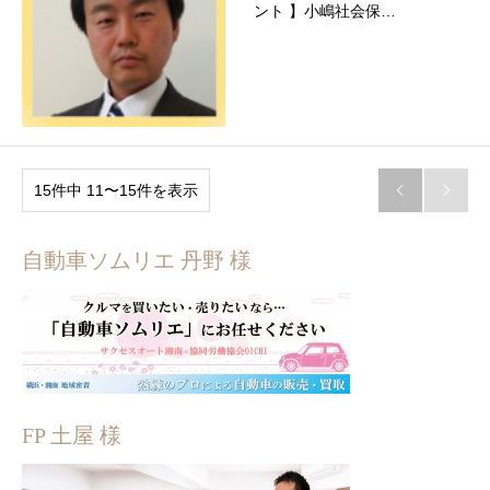
ント 】小嶋社会保…
15件中 11〜15件を表示


自動車ソムリエ 丹野 様
FP 土屋 様