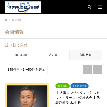
検索
会員情報
会員情報
並べ替え条件
新しい順
古い順
閲覧数順
149件中 41〜50件を表示


会員情報
まちの専門家
【 人事コンサルタント】ルセ
ット・ラーニング株式会社 代
表取締役 木村 雅…