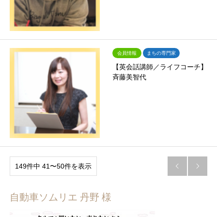
会員情報
まちの専門家
【英会話講師／ライフコーチ】
斉藤美智代
149件中 41〜50件を表示


自動車ソムリエ 丹野 様