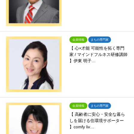
会員情報
まちの専門家
【 心×才能 可能性を拓く専門
家 / マインドフルネス研修講師
】伊東 明子…
会員情報
まちの専門家
【 高齢者に安心・安全な暮ら
しを届ける住環境サポーター
】comfy liv…