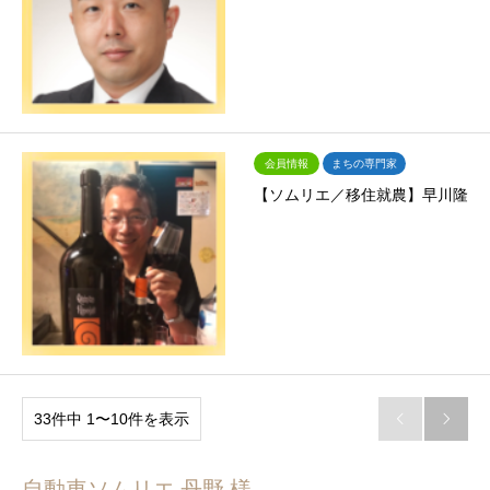
会員情報
まちの専門家
【ソムリエ／移住就農】早川隆
33件中 1〜10件を表示


自動車ソムリエ 丹野 様