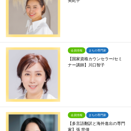
美紀子
会員情報
まちの専門家
【国家資格カウンセラー/セミ
ナー講師】川口智子
会員情報
まちの専門家
【多言語翻訳と海外進出の専門
家】張 世倩