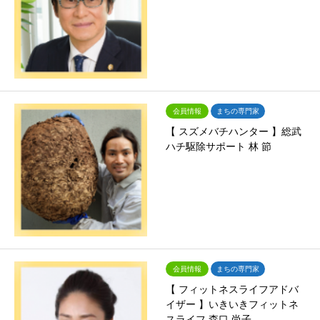
会員情報
まちの専門家
【 スズメバチハンター 】総武
ハチ駆除サポート 林 節
会員情報
まちの専門家
【 フィットネスライフアドバ
イザー 】いきいきフィットネ
スライフ 森口 尚子…