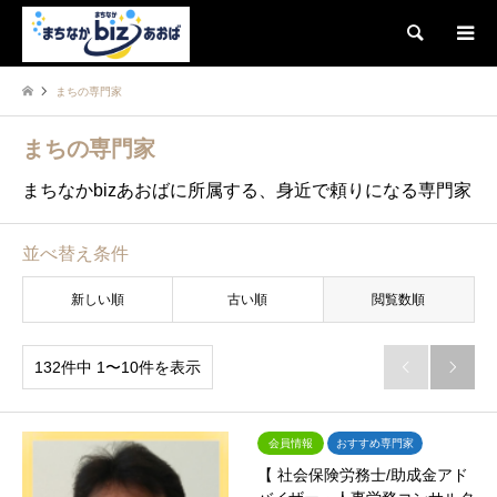
検索
まちの専門家
まちの専門家
まちなかbizあおばに所属する、身近で頼りになる専門家
並べ替え条件
新しい順
古い順
閲覧数順
132件中 1〜10件を表示


会員情報
おすすめ専門家
【 社会保険労務士/助成金アド