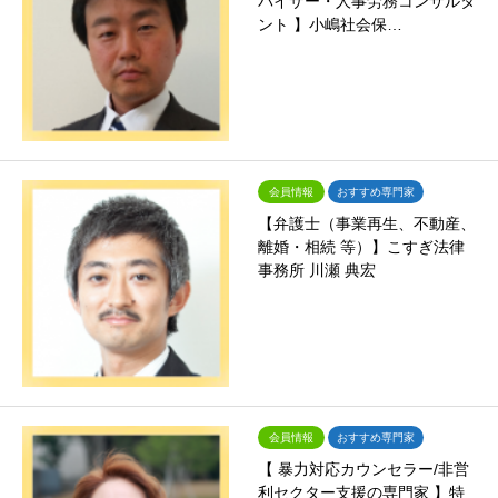
バイザー・人事労務コンサルタ
ント 】小嶋社会保…
会員情報
おすすめ専門家
【弁護士（事業再生、不動産、
離婚・相続 等）】こすぎ法律
事務所 川瀬 典宏
会員情報
おすすめ専門家
【 暴力対応カウンセラー/非営
利セクター支援の専門家 】特