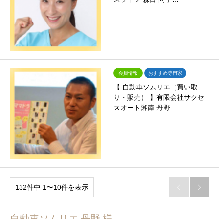
会員情報
おすすめ専門家
【 自動車ソムリエ（買い取
り・販売） 】有限会社サクセ
スオート湘南 丹野 …
132件中 1〜10件を表示


自動車ソムリエ 丹野 様